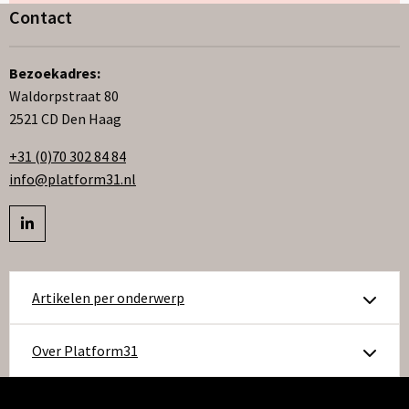
Contact
Bezoekadres:
Waldorpstraat 80
2521 CD Den Haag
+31 (0)70 302 84 84
info@platform31.nl
Bezoek
profiel
op
Artikelen per onderwerp
linkedIn
Over Platform31