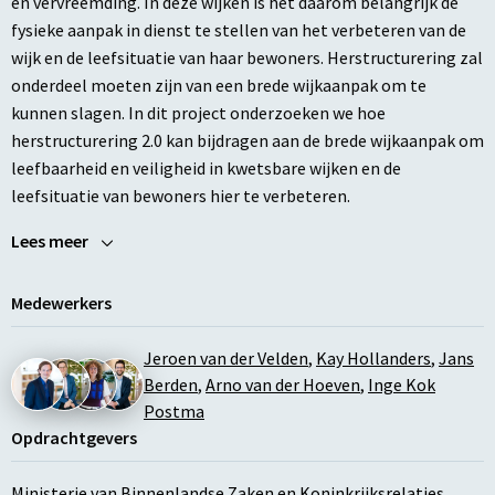
en vervreemding. In deze wijken is het daarom belangrijk de
fysieke aanpak in dienst te stellen van het verbeteren van de
wijk en de leefsituatie van haar bewoners. Herstructurering zal
onderdeel moeten zijn van een brede wijkaanpak om te
kunnen slagen. In dit project onderzoeken we hoe
herstructurering 2.0 kan bijdragen aan de brede wijkaanpak om
leefbaarheid en veiligheid in kwetsbare wijken en de
leefsituatie van bewoners hier te verbeteren.
Lees meer
Medewerkers
Jeroen van der Velden
,
Kay Hollanders
,
Jans
Berden
,
Arno van der Hoeven
,
Inge Kok
Postma
Opdrachtgevers
Ministerie van Binnenlandse Zaken en Koninkrijksrelaties
,