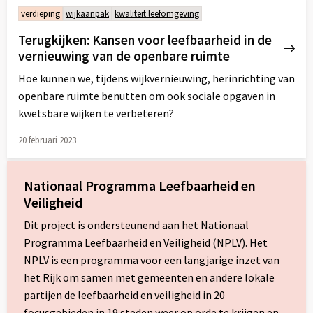
meer
verdieping
wijkaanpak
kwaliteit leefomgeving
over
Terugkijken: Kansen voor leefbaarheid in de
vernieuwing van de openbare ruimte
Hoe kunnen we, tijdens wijkvernieuwing, herinrichting van
openbare ruimte benutten om ook sociale opgaven in
kwetsbare wijken te verbeteren?
20 februari 2023
Lees
meer
Nationaal Programma Leefbaarheid en
over
Veiligheid
Dit project is ondersteunend aan het Nationaal
Programma Leefbaarheid en Veiligheid (NPLV). Het
NPLV is een programma voor een langjarige inzet van
het Rijk om samen met gemeenten en andere lokale
partijen de leefbaarheid en veiligheid in 20
focusgebieden in 19 steden weer op orde te krijgen en