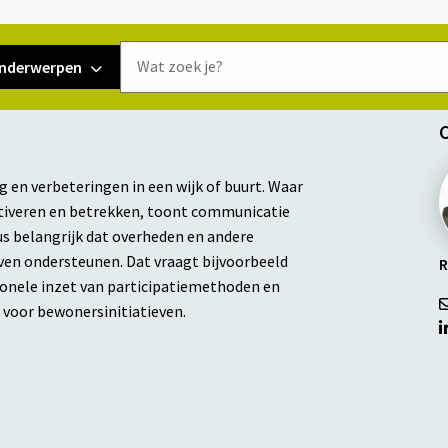
Doorzoek
nderwerpen
de
website
g en verbeteringen in een wijk of buurt. Waar
ctiveren en betrekken, toont communicatie
us belangrijk dat overheden en andere
jven ondersteunen. Dat vraagt bijvoorbeeld
R
onele inzet van participatiemethoden en
s voor bewonersinitiatieven.