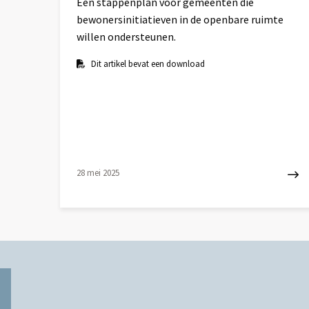
Een stappenplan voor gemeenten die
bewonersinitiatieven in de openbare ruimte
willen ondersteunen.
Dit artikel bevat een download
28 mei 2025
Lees
meer
over