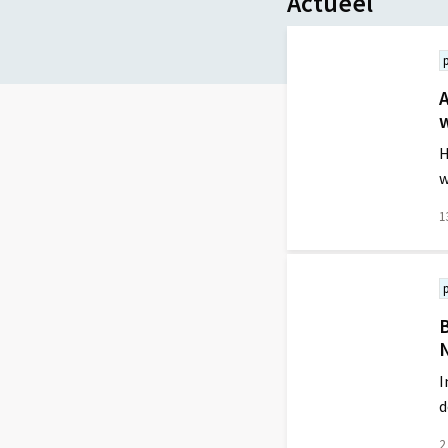
Actueel
H
w
1
Lees
meer
over
B
I
d
2