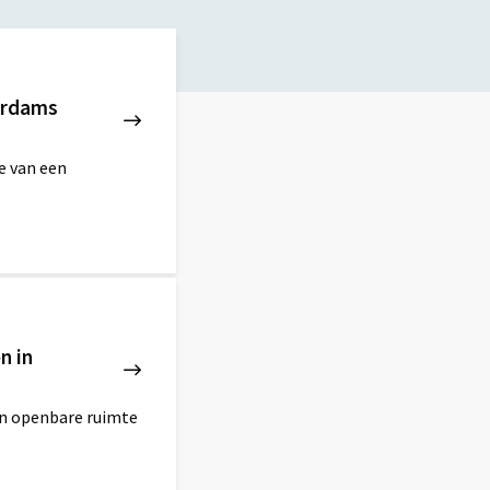
erdams
e van een
n in
an openbare ruimte