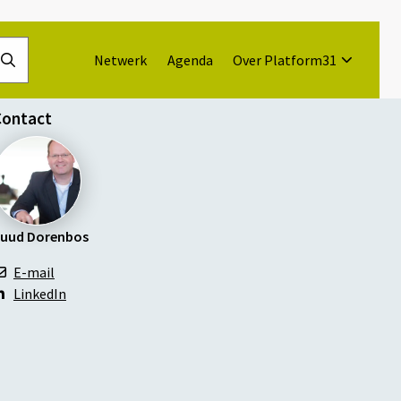
Netwerk
Agenda
Over Platform31
Doorzoek
de
website
Contact
uud Dorenbos
E-mail
LinkedIn