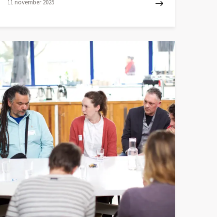
11 november 2025
ees
eer
ver