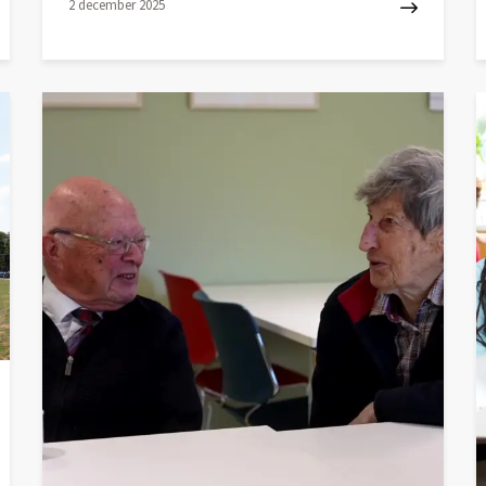
2 december 2025
Lees
L
meer
m
over
o