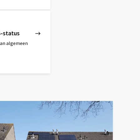
B-status
 van algemeen