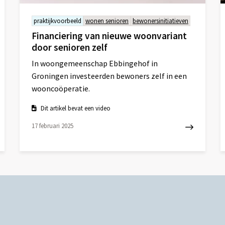
praktijkvoorbeeld
wonen senioren
bewonersinitiatieven
Financiering van nieuwe woonvariant
door senioren zelf
In woongemeenschap Ebbingehof in
Groningen investeerden bewoners zelf in een
wooncoöperatie.
Dit artikel bevat een video
17 februari 2025
Lees
L
meer
m
over
o