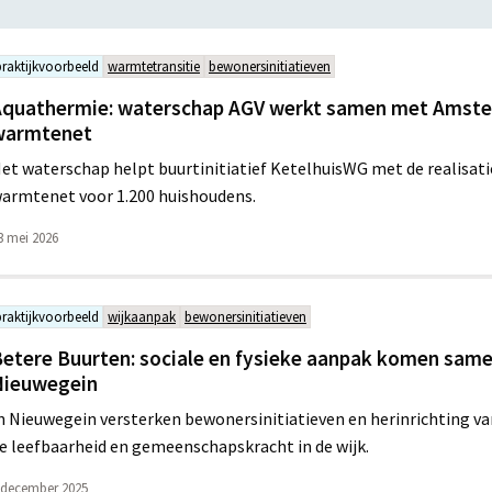
praktijkvoorbeeld
warmtetransitie
bewonersinitiatieven
Aquathermie: waterschap AGV werkt samen met Amst
warmtenet
et waterschap helpt buurtinitiatief KetelhuisWG met de realisati
armtenet voor 1.200 huishoudens.
3 mei 2026
praktijkvoorbeeld
wijkaanpak
bewonersinitiatieven
etere Buurten: sociale en fysieke aanpak komen same
Nieuwegein
n Nieuwegein versterken bewonersinitiatieven en herinrichting v
e leefbaarheid en gemeenschapskracht in de wijk.
 december 2025