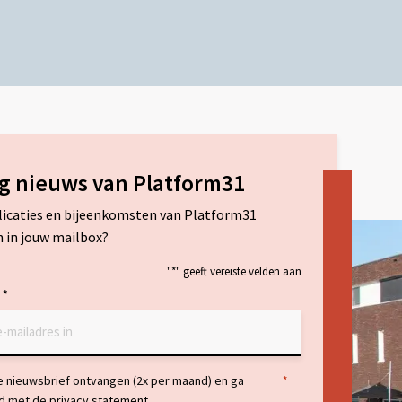
g nieuws van Platform31
licaties en bijeenkomsten van Platform31
 in jouw mailbox?
"
*
" geeft vereiste velden aan
*
ng
de nieuwsbrief ontvangen (2x per maand) en ga
*
d met de
privacy statement.