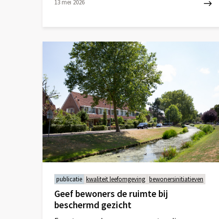
13 mei 2026
Lees
meer
over
publicatie
kwaliteit leefomgeving
bewonersinitiatieven
Geef bewoners de ruimte bij
beschermd gezicht