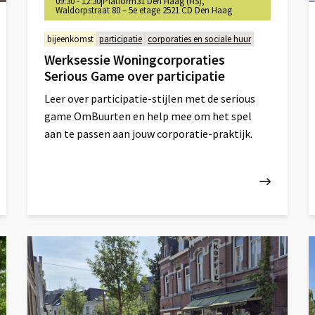
09:30 - 12:30
|
Platform31 Den Haag (HS),
Waldorpstraat 80 – 5e etage 2521 CD Den Haag
bijeenkomst
participatie
corporaties en sociale huur
Werksessie Woningcorporaties
Serious Game over participatie
Leer over participatie-stijlen met de serious
game OmBuurten en help mee om het spel
aan te passen aan jouw corporatie-praktijk.
Lees
L
meer
m
over
o