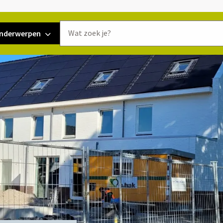
Doorzoek
nderwerpen
de
website