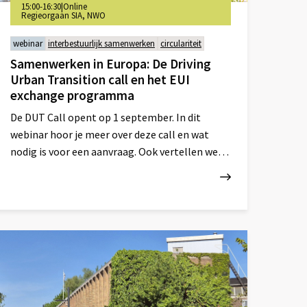
15:00-16:30
|
Online
Regieorgaan SIA, NWO
webinar
interbestuurlijk samenwerken
circulariteit
Samenwerken in Europa: De Driving
Urban Transition call en het EUI
exchange programma
De DUT Call opent op 1 september. In dit
webinar hoor je meer over deze call en wat
nodig is voor een aanvraag. Ook vertellen we je
over de samenwerkingsmogelijkheden.
ees
eer
ver