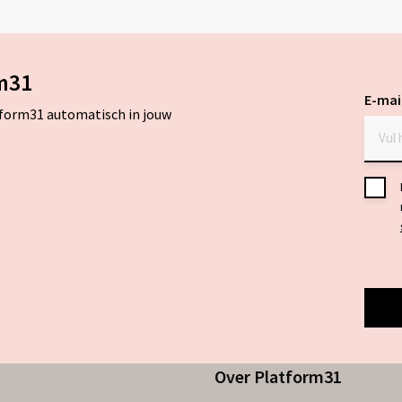
meer
m
over
o
m31
E-mai
tform31 automatisch in jouw
Toes
*
Over Platform31