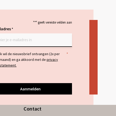
eer
ver
"
*
" geeft vereiste velden aan
ladres
*
temming
Ik wil de nieuwsbrief ontvangen (2x per
*
maand) en ga akkoord met de
privacy
statement.
Contact