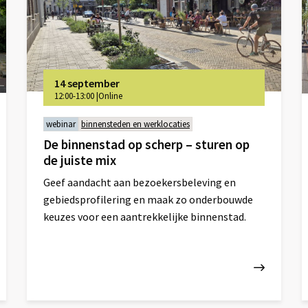
14 september
12:00-13:00
|
Online
webinar
binnensteden en werklocaties
De binnenstad op scherp – sturen op
de juiste mix
Geef aandacht aan bezoekersbeleving en
gebiedsprofilering en maak zo onderbouwde
keuzes voor een aantrekkelijke binnenstad.
Lees
L