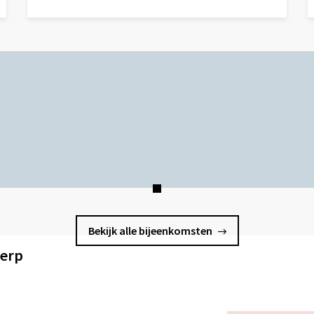
Lees
L
meer
m
over
o
Bekijk alle bijeenkomsten
werp