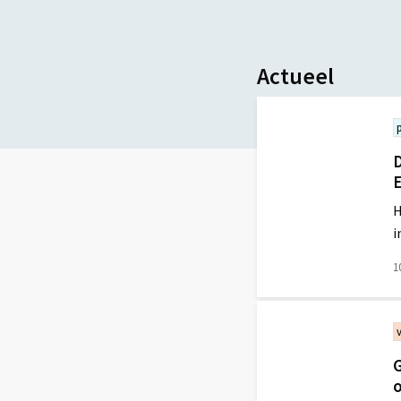
Actueel
D
E
H
i
1
Lees
meer
over
G