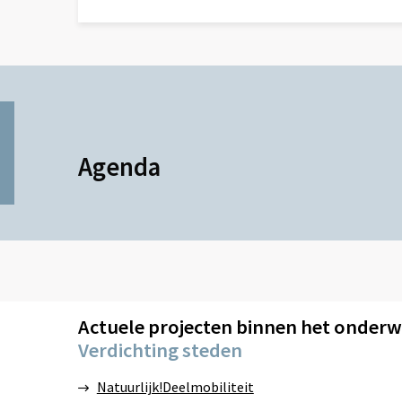
Lees
meer
over
Agenda
Actuele projecten binnen het onder
Verdichting steden
Natuurlijk!Deelmobiliteit