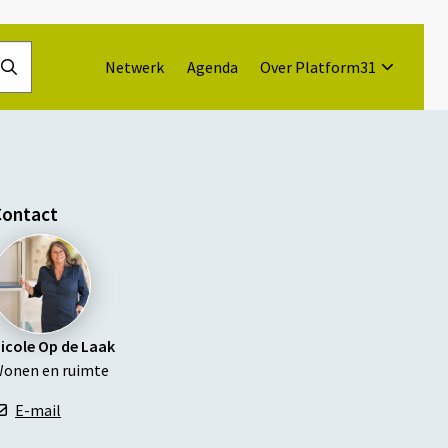
Netwerk
Agenda
Over Platform31
Doorzoek
de
website
Contact
icole Op de Laak
onen en ruimte
E-mail