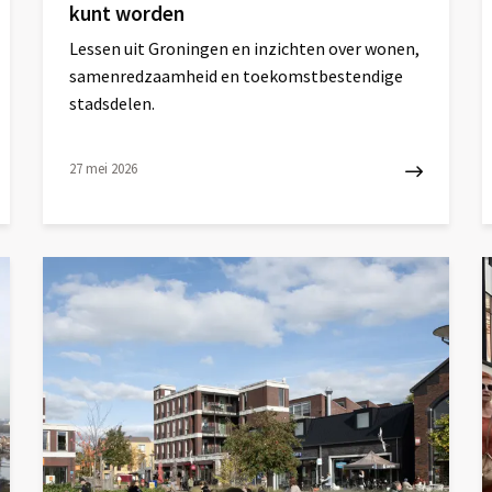
kunt worden
Lessen uit Groningen en inzichten over wonen,
samenredzaamheid en toekomstbestendige
stadsdelen.
27 mei 2026
Lees
L
meer
m
over
o