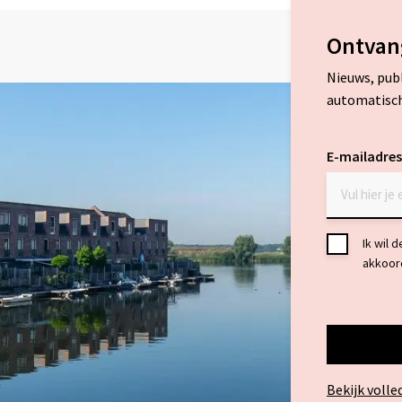
Ontvan
Nieuws, pub
automatisch
E-mailadres
Toestemmi
Ik wil 
akkoor
*
Bekijk volle