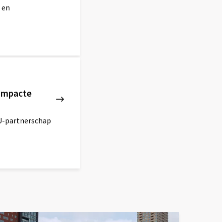
 en
compacte
U-partnerschap