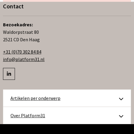
Contact
Bezoekadres:
Waldorpstraat 80
2521 CD Den Haag
+31 (0)70 302 84 84
info@platform31.nl
Bezoek
profiel
op
Artikelen per onderwerp
linkedIn
Over Platform31