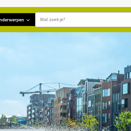
Doorzoek
nderwerpen
de
website