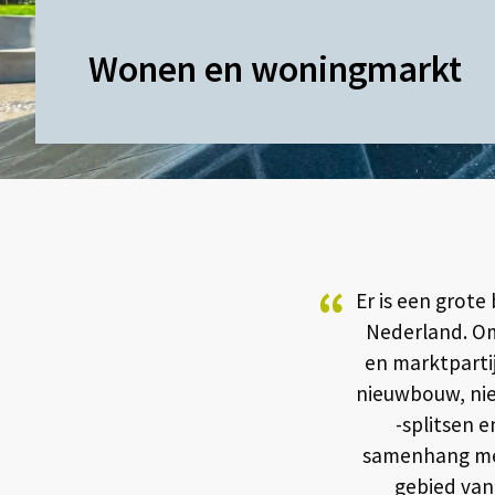
Wonen en woningmarkt
“
Er is een grot
Nederland. O
en marktpartij
nieuwbouw, ni
-splitsen 
samenhang met
gebied van