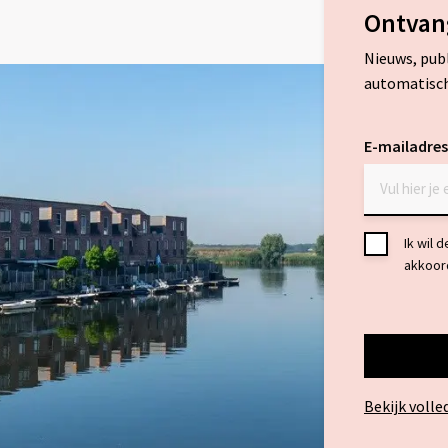
Ontvan
Nieuws, pub
automatisch
E-mailadres
Toestemmi
Ik wil 
akkoor
*
Bekijk volle