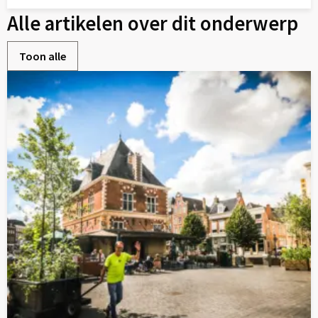
Lees
Alle artikelen over dit onderwerp
meer
over
Toon alle