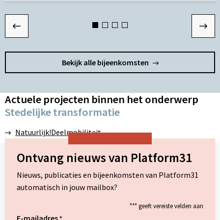
Lees
L
meer
m
over
o
Bekijk alle bijeenkomsten
Actuele projecten binnen het onderwerp
Stedelijke transformatie
Natuurlijk!Deelmobiliteit
Ontvang nieuws van Platform31
Nieuws, publicaties en bijeenkomsten van Platform31
automatisch in jouw mailbox?
"
*
" geeft vereiste velden aan
E-mailadres
*