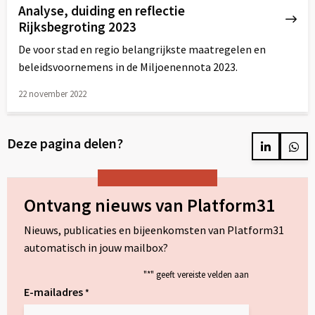
Analyse, duiding en reflectie
Rijksbegroting 2023
De voor stad en regio belangrijkste maatregelen en
beleidsvoornemens in de Miljoenennota 2023.
22 november 2022
Lees
meer
Deze pagina delen?
over
Delen
Del
op
op
LinkedIn
Wh
Ontvang nieuws van Platform31
Nieuws, publicaties en bijeenkomsten van Platform31
automatisch in jouw mailbox?
"
*
" geeft vereiste velden aan
E-mailadres
*