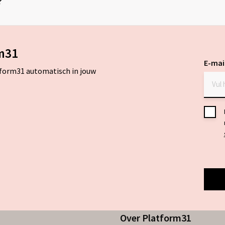
?
m31
E-mai
tform31 automatisch in jouw
Toes
*
Over Platform31