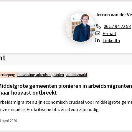
Jeroen van der V
06 57 94 22 58
E-mail
LinkedIn
nt
verdieping
huisvesting arbeidsmigranten
arbeidsmarkt
iddelgrote gemeenten pionieren in arbeidsmigranten
maar houvast ontbreekt
rbeidsmigranten zijn economisch cruciaal voor middelgrote gemee
nze enquête. En: kritische blik én steun zijn nodig.
5 april 2026