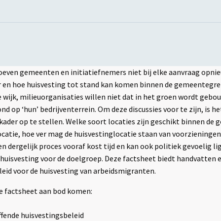
oeven gemeenten en initiatiefnemers niet bij elke aanvraag opni
aar en hoe huisvesting tot stand kan komen binnen de gemeentegre
e wijk, milieuorganisaties willen niet dat in het groen wordt gebo
nd op ‘hun’ bedrijventerrein. Om deze discussies voor te zijn, is h
ader op te stellen. Welke soort locaties zijn geschikt binnen de
atie, hoe ver mag de huisvestinglocatie staan van voorzieningen,
n dergelijk proces vooraf kost tijd en kan ook politiek gevoelig l
r huisvesting voor de doelgroep. Deze factsheet biedt handvatten e
leid voor de huisvesting van arbeidsmigranten.
e factsheet aan bod komen:
ffende huisvestingsbeleid