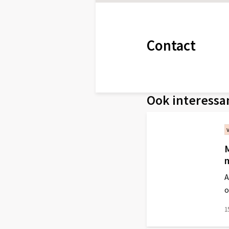
Contact
Ook interessa
M
A
o
1
Lees