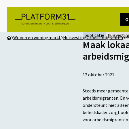
O
publicatie
huisvestin
Wonen en woningmarkt
Huisvesting arbeidsmigranten
M
Maak lokaa
arbeidsmig
12 oktober 2021
Steeds meer gemeenten r
arbeidsmigranten. En vo
ondersteunt niet alleen
beleidskader zorgt ook 
voor arbeidsmigranten.