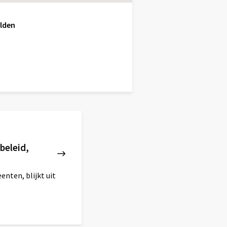
elden
beleid,
nten, blijkt uit