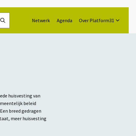
Netwerk
Agenda
Over Platform31
Doorzoek
de
website
oede huisvesting van
emeentelijk beleid
. Een breed gedragen
ltaat, meer huisvesting