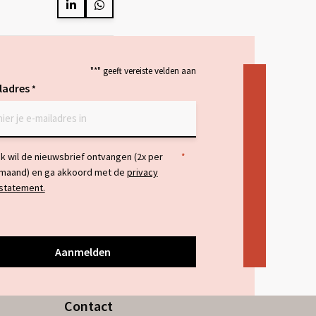
Delen
Delen
op
op
LinkedIn
Whatsapp
"
*
" geeft vereiste velden aan
ladres
*
temming
Ik wil de nieuwsbrief ontvangen (2x per
*
maand) en ga akkoord met de
privacy
statement.
Contact