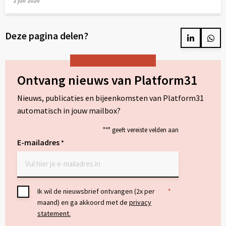
2 juli 2026
Lees
meer
Deze pagina delen?
over
Delen
Del
op
op
LinkedIn
Wh
Ontvang nieuws van Platform31
Nieuws, publicaties en bijeenkomsten van Platform31
automatisch in jouw mailbox?
"
*
" geeft vereiste velden aan
E-mailadres
*
Toestemming
Ik wil de nieuwsbrief ontvangen (2x per
*
maand) en ga akkoord met de
privacy
*
statement.