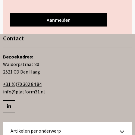
Contact
Bezoekadres:
Waldorpstraat 80
2521 CD Den Haag
+31 (0)70 302 84 84
info@platform31.nl
Bezoek
profiel
op
Artikelen per onderwerp
linkedIn