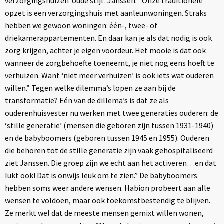
verzorgingshuizen ‘oude stijl’. Janssen: “Onze traditionele
opzet is een verzorgingshuis met aanleunwoningen. Straks
hebben we gewoon woningen: één-, twee- of
driekamerappartementen. En daar kan je als dat nodig is ook
zorg krijgen, achter je eigen voordeur. Het mooie is dat ook
wanneer de zorgbehoefte toeneemt, je niet nog eens hoeft te
verhuizen. Want ‘niet meer verhuizen’ is ook iets wat ouderen
willen.” Tegen welke dilemma’s lopen ze aan bij de
transformatie? Eén van de dillema’s is dat ze als
ouderenhuisvester nu werken met twee generaties ouderen: de
‘stille generatie’ (mensen die geboren zijn tussen 1931-1940)
en de babyboomers (geboren tussen 1945 en 1955). Ouderen
die behoren tot de stille generatie zijn vaak gehospitaliseerd
ziet Janssen. Die groep zijn we echt aan het activeren…en dat
lukt ook! Dat is onwijs leuk om te zien.” De babyboomers
hebben soms weer andere wensen. Habion probeert aan alle
wensen te voldoen, maar ook toekomstbestendig te blijven.
Ze merkt wel dat de meeste mensen gemixt willen wonen,