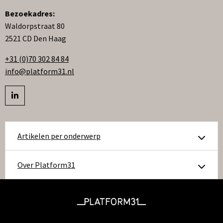
Bezoekadres:
Waldorpstraat 80
2521 CD Den Haag
+31 (0)70 302 84 84
info@platform31.nl
Bezoek
profiel
op
Artikelen per onderwerp
linkedIn
Over Platform31