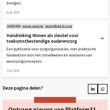
brengen.
8 juli 2026
Lees
meer
publicatie
wonen senioren
gezondheid en zorg
over
Handreiking Wonen als sleutel voor
toekomstbestendige ouderenzorg
Een publicatie voor zorgorganisaties, met praktische
handvatten voor het ontwikkelen en realiseren van
woonzorgconcepten.
2 juli 2026
Lees
meer
Deze pagina delen?
over
Delen
Del
op
op
LinkedIn
Wh
Ontvang nieuws van Platform31