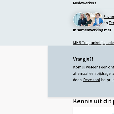
Medewerkers
Suzan
en
Fe
In samenwerking met
MKB Toegankelijk
,
Iede
Vraagje?!
Kom jij weleens een ont
allemaal een bijdrage l
doen.
Deze tool
helpt j
Kennis uit dit