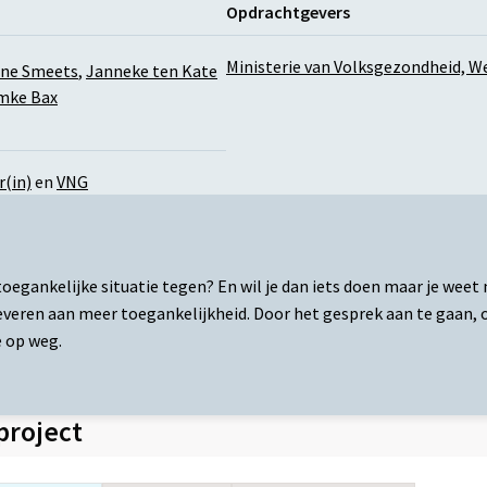
Opdrachtgevers
Ministerie van Volksgezondheid, We
ne Smeets
,
Janneke ten Kate
mke Bax
r(in)
en
VNG
oegankelijke situatie tegen? En wil je dan iets doen maar je weet
everen aan meer toegankelijkheid. Door het gesprek aan te gaan, o
e op weg.
 project