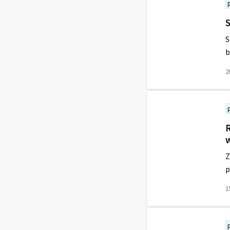
S
S
b
2
Lees
meer
over
R
Z
p
1
Lees
meer
over