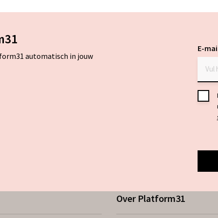
m31
E-mai
tform31 automatisch in jouw
Toes
*
Over Platform31