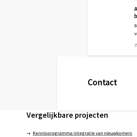
A
M
v
2
Lees
meer
over
Contact
Vergelijkbare projecten
Kennisprogramma integratie van nieuwkomers