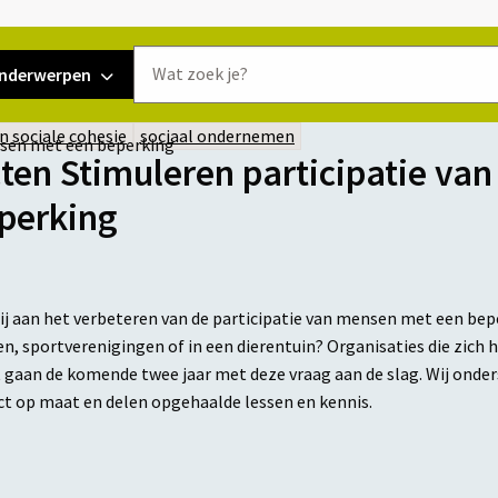
Doorzoek
nderwerpen
de
website
en sociale cohesie
sociaal ondernemen
nsen met een beperking
cten Stimuleren participatie va
perking
ij aan het verbeteren van de participatie van mensen met een bep
en, sportverenigingen of in een dierentuin? Organisaties die zic
t gaan de komende twee jaar met deze vraag aan de slag. Wij ond
ct op maat en delen opgehaalde lessen en kennis.