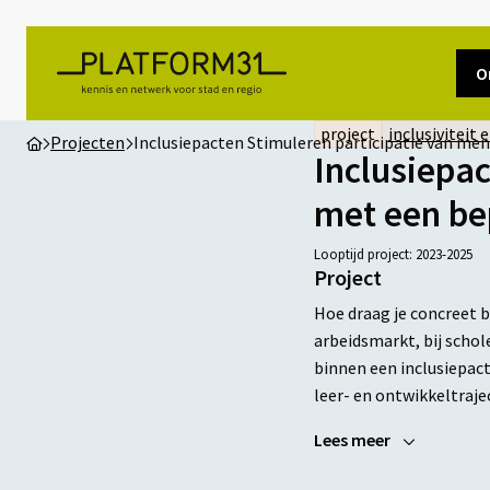
O
project
inclusiviteit 
Projecten
Inclusiepacten Stimuleren participatie van me
Inclusiepa
met een be
Looptijd project: 2023-2025
Project
Hoe draag je concreet b
arbeidsmarkt, bij schol
binnen een inclusiepac
leer- en ontwikkeltraje
Lees meer