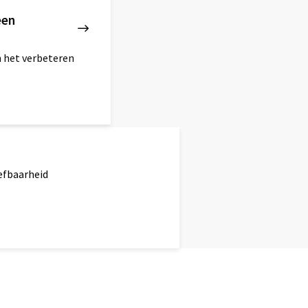
een
an het verbeteren
efbaarheid