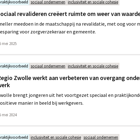
praktijkvoorbeeld
sociaal ondernemen
inclusiviteit en sociale cohesie
ociaal revalideren creëert ruimte om weer van waarde 
neller meedoen in de maatschappij na revalidatie, met oog voor
esparing voor zorgverzekeraar en gemeente.
6 mei 2025
praktijkvoorbeeld
sociaal ondernemen
inclusiviteit en sociale cohesie
egio Zwolle werkt aan verbeteren van overgang onder
werk
wolle brengt jongeren uit het voortgezet speciaal en praktijkond
ositieve manier in beeld bij werkgevers.
5 mei 2024
praktijkvoorbeeld
inclusiviteit en sociale cohesie
sociaal ondernemen