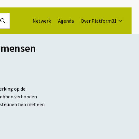
Netwerk
Agenda
Over Platform31
Doorzoek
de
website
n mensen
erking op de
h hebben verbonden
ersteunen hen met een