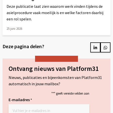
Deze publicatie laat zien waarom werk vinden tijdens de
asielprocedure vaak moeilijk is en welke factoren daarbij
een rol spelen.
25 juni 2026
Lees
meer
Deze pagina delen?
over
Delen
Del
op
op
LinkedIn
Wh
Ontvang nieuws van Platform31
Nieuws, publicaties en bijeenkomsten van Platform31
automatisch in jouw mailbox?
"
*
" geeft vereiste velden aan
E-mailadres
*