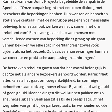
Karin Stiksma van Joint Projects begeleidde de aanpak in de
Apenheul. “Onze aanpak begint met een open dialoog met
bezoekers die beperkingen hebben. Hun wensen en behoeften
stellen we centraal, met de nadruk op plezier en de menselijke
beleving. In onze aanpak werken we nauw samen met ons
‘rebellenteam’. Een divers gezelschap van mensen met
verschillende vormen van beperking die er graag op uit gaan.
Samen bekijken we elke stap in de ‘klantreis,’ zowel vóór,
tijdens als na het bezoek. Op basis van hun ervaringen kunnen
we concrete en praktische aanpassingen aanbrengen.”
De betrokken rebellen gaven aan dat het vooral belangrijk is
dat ‘ze net als andere bezoekers gehoord worden. Karin: “Niet
alles kan als het gaat om toegankelijkheid. En sommige
behoeften staan ook tegenover elkaar. Bijvoorbeeld wel geluid
of geen geluid. Maar de dingen die wel kunnen pakken we zo
snel mogelijk aan. Denk aan zitjes bij de speelplaats. Of het
weghalen van grint bij de parkeerplaats. En we houden ook de
(sociale) media en reviews in de gaten om te zien of onze