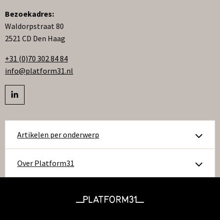
Bezoekadres:
Waldorpstraat 80
2521 CD Den Haag
+31 (0)70 302 84 84
info@platform31.nl
Bezoek
profiel
op
Artikelen per onderwerp
linkedIn
Over Platform31