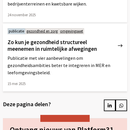
bedrijventerreinen en kwetsbare wijken.
24 november 2025
Lees
meer
publicatie
gezondheid en zorg
omgevingswet
over
Zo kun je gezondheid structureel
meenemen in ruimtelijke afwegingen
Publicatie met vier aanbevelingen om
gezondheidsambities beter te integreren in MER en
leefomgevingsbeleid.
15 mei 2025
Lees
meer
Deze pagina delen?
over
Delen
Del
op
op
LinkedIn
Wh
Ontvang nieuws van Platform31