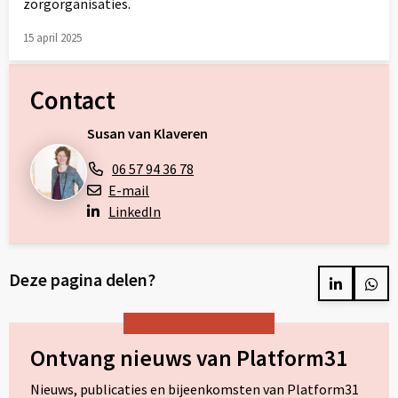
zorgorganisaties.
15 april 2025
Lees
meer
Contact
over
Susan van Klaveren
06 57 94 36 78
E-mail
LinkedIn
Deze pagina delen?
Delen
Del
op
op
LinkedIn
Wh
Ontvang nieuws van Platform31
Nieuws, publicaties en bijeenkomsten van Platform31