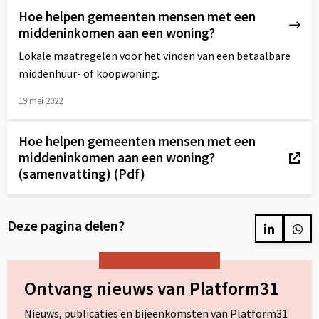
Hoe helpen gemeenten mensen met een
middeninkomen aan een woning?
Lokale maatregelen voor het vinden van een betaalbare
middenhuur- of koopwoning.
19 mei 2022
Lees
meer
Hoe helpen gemeenten mensen met een
over
middeninkomen aan een woning?
(samenvatting) (Pdf)
Externe
link
Deze pagina delen?
naar
Delen
Del
op
op
LinkedIn
Wh
Ontvang nieuws van Platform31
Nieuws, publicaties en bijeenkomsten van Platform31