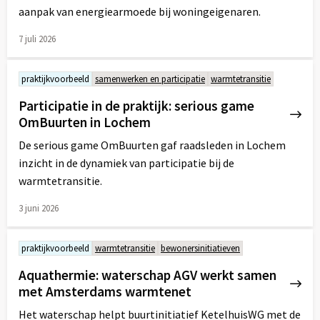
aanpak van energiearmoede bij woningeigenaren.
7 juli 2026
Lees
meer
praktijkvoorbeeld
samenwerken en participatie
warmtetransitie
over
Participatie in de praktijk: serious game
OmBuurten in Lochem
De serious game OmBuurten gaf raadsleden in Lochem
inzicht in de dynamiek van participatie bij de
warmtetransitie.
3 juni 2026
Lees
meer
praktijkvoorbeeld
warmtetransitie
bewonersinitiatieven
over
Aquathermie: waterschap AGV werkt samen
met Amsterdams warmtenet
Het waterschap helpt buurtinitiatief KetelhuisWG met de