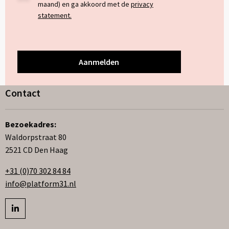
maand) en ga akkoord met de
privacy
*
statement.
Contact
Bezoekadres:
Waldorpstraat 80
2521 CD Den Haag
+31 (0)70 302 84 84
info@platform31.nl
Bezoek
profiel