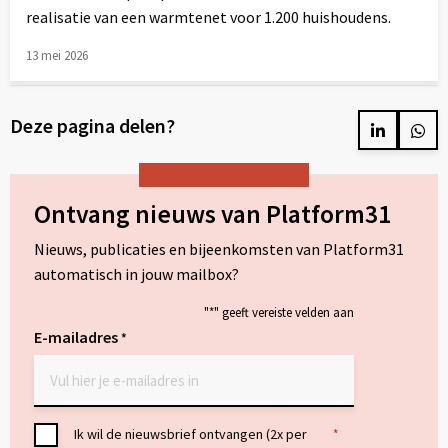
realisatie van een warmtenet voor 1.200 huishoudens.
13 mei 2026
Lees
meer
Deze pagina delen?
over
Delen
Del
op
op
LinkedIn
Wh
Ontvang nieuws van Platform31
Nieuws, publicaties en bijeenkomsten van Platform31
automatisch in jouw mailbox?
"
*
" geeft vereiste velden aan
E-mailadres
*
Toestemming
Ik wil de nieuwsbrief ontvangen (2x per
*