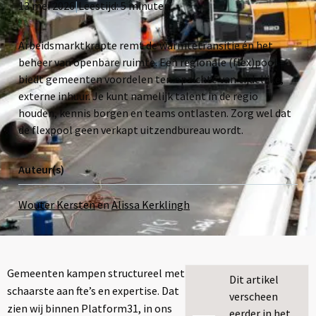
13 mei 2026
|
Leestijd:
5
minuten
Arbeidsmarktkrapte remt de warmtetransitie én het
beheer van openbare ruimte. Een regionale (flex)pool
biedt gemeenten voordelen ten opzichte van tijdelijke,
externe inhuur. Je kunt namelijk talent in de regio
houden, kennis borgen en teams ontlasten. Zorg wel dat
de flexpool geen verkapt uitzendbureau wordt.
Auteur(s)
Wouter Kersten
en
Alissa Kerklingh
Gemeenten kampen structureel met
Dit artikel
schaarste aan fte’s en expertise. Dat
verscheen
zien wij binnen Platform31, in ons
eerder in het