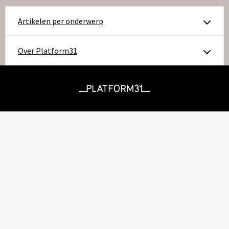
op
Artikelen per onderwerp
linkedIn
Over Platform31