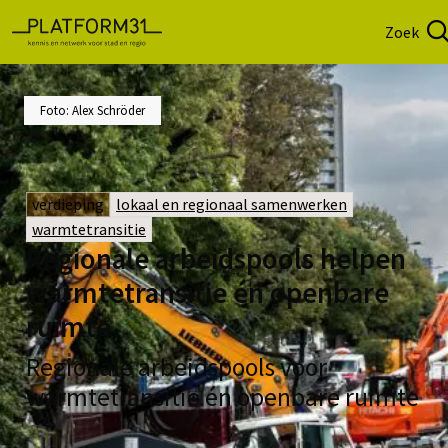
Zoek
Foto: Alex Schröder
verdieping
lokaal en regionaal samenwerken
warmtetransitie
Regionale arbeidspools helpen
warmtetransitie én openbare
ruimte
Regionale arbeidspools voor
warmtetransitie én openbare ruimte