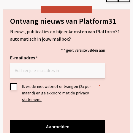
op
op
LinkedIn
Wh
Ontvang nieuws van Platform31
Nieuws, publicaties en bijeenkomsten van Platform31
automatisch in jouw mailbox?
"
*
" geeft vereiste velden aan
E-mailadres
*
Toestemming
Ik wil de nieuwsbrief ontvangen (2x per
*
maand) en ga akkoord met de
privacy
*
statement.