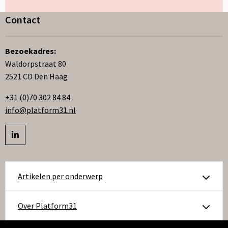
Contact
Bezoekadres:
Waldorpstraat 80
2521 CD Den Haag
+31 (0)70 302 84 84
info@platform31.nl
Bezoek
profiel
op
Artikelen per onderwerp
linkedIn
Over Platform31