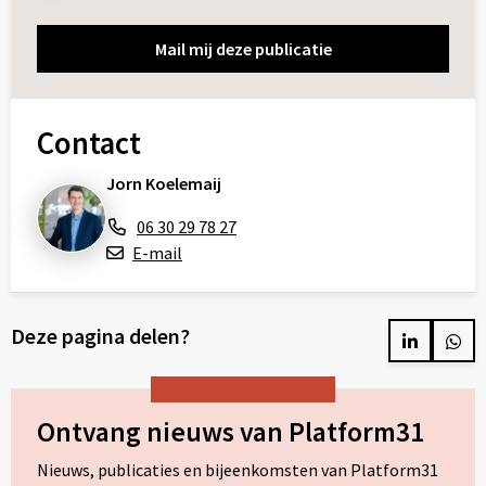
Contact
Jorn Koelemaij
06 30 29 78 27
E-mail
Deze pagina delen?
Delen
Del
op
op
LinkedIn
Wh
Ontvang nieuws van Platform31
Nieuws, publicaties en bijeenkomsten van Platform31