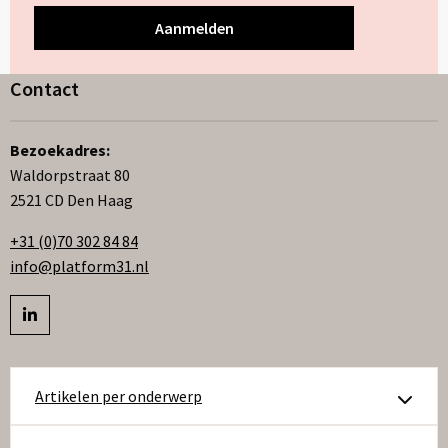
Contact
Bezoekadres:
Waldorpstraat 80
2521 CD Den Haag
+31 (0)70 302 84 84
info@platform31.nl
Bezoek
profiel
op
Artikelen per onderwerp
linkedIn