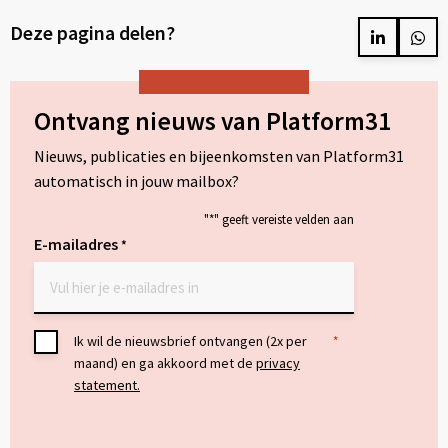
link
Deze pagina delen?
naar
Delen
Del
op
op
LinkedIn
Wh
Ontvang nieuws van Platform31
Nieuws, publicaties en bijeenkomsten van Platform31
automatisch in jouw mailbox?
"
*
" geeft vereiste velden aan
E-mailadres
*
Toestemming
Ik wil de nieuwsbrief ontvangen (2x per
*
maand) en ga akkoord met de
privacy
*
statement.