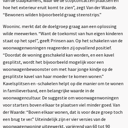
van de slaapkamers, waar we de stopcontacten plaatsen en
hoe het exterieur eruit komt te zien”, zegt Van der Waarde.
“Bewoners wilden bijvoorbeeld graag steenstrips.”
Wooninc. merkt dat de doelgroep graag aan een oplossing
wilde meewerken. “Want de toekomst van hun eigen kinderen
staat op het spel”, geeft Prinsen aan. Op het schakelen van de
woonwagenwoningen reageerden zij opvallend positief.
“Doordat de woning geschakeld kan worden, en een kavel
gesplitst, wordt het bijvoorbeeld mogelijk voor een
woonwagenbewoonster om met haar jonge kindje op de
gesplitste kavel van haar moeder te komen wonen.”
Kavelsplitsen en -schakelen helpt op die manier om te wonen
in familieverband, een belangrijke waarde in de
woonwagencultuur. De suggestie om woonwagenwoningen
voor starters boven elkaar te plaatsen viel minder goed. Van
der Waarde: “Boven elkaar wonen, dat is voor deze groep toch
een brug te ver.” Uiteindelijk zijn er vier versies van de
woonwagenwoning uitgewerkt, variërend van 60 tot 90