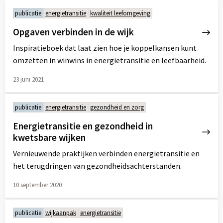
meer
publicatie
energietransitie
kwaliteit leefomgeving
over
Opgaven verbinden in de wijk
Inspiratieboek dat laat zien hoe je koppelkansen kunt
omzetten in winwins in energietransitie en leefbaarheid.
23 juni 2021
Lees
meer
publicatie
energietransitie
gezondheid en zorg
over
Energietransitie en gezondheid in
kwetsbare wijken
Vernieuwende praktijken verbinden energietransitie en
het terugdringen van gezondheidsachterstanden.
10 september 2020
Lees
meer
publicatie
wijkaanpak
energietransitie
over