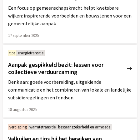
Een focus op gemeenschapskracht helpt kwetsbare
wijken: inspirerende voorbeelden en bouwstenen voor een
gemeentelijke aanpak.
17 september 2025
Lees
meer
tips
energietransitie
over
Aanpak gespikkeld bezit: lessen voor
collectieve verduurzaming
Denk aan: goede voorbereiding, uitgekiende
communicatie en het combineren van lokale en landelijke
subsidieregelingen en fondsen.
18 augustus 2025
Lees
meer
verdieping
warmtetransitie
bestaanszekerheid en armoede
over
Valkuilen en tips bij het bereiken van