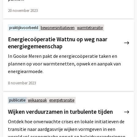
20 november 2023
Lees
meer
praktijkvoorbeeld
bewonersinitiatieven
warmtetransitie
over
Energiecoöperatie Wattnu op weg naar
energiegemeenschap
In Gooise Meren pakt de energiecoöperatie taken en
plannen op voor warmtenetten, opwek en aanpak van
energiearmoede.
8 november 2023
Lees
meer
publicatie
wijkaanpak
energietransitie
over
Wijken verduurzamen in turbulente tijden
Ontdek hoe onverwachte crises en lokale initiatieven de
transitie naar aardgasvrije wijken vormgeven in een
wereld vol economische onrust en beleidsveranderingen.