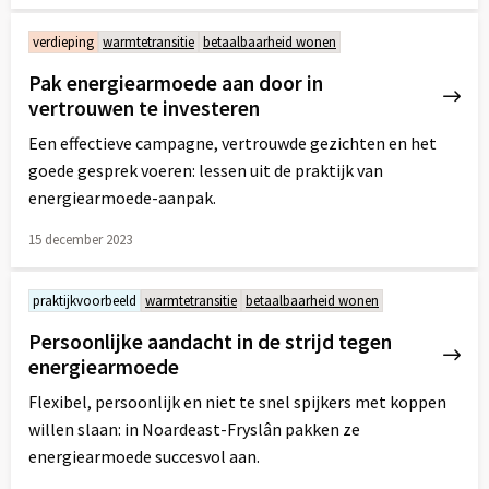
Lees
meer
verdieping
warmtetransitie
betaalbaarheid wonen
over
Pak energiearmoede aan door in
vertrouwen te investeren
Een effectieve campagne, vertrouwde gezichten en het
goede gesprek voeren: lessen uit de praktijk van
energiearmoede-aanpak.
15 december 2023
Lees
meer
praktijkvoorbeeld
warmtetransitie
betaalbaarheid wonen
over
Persoonlijke aandacht in de strijd tegen
energiearmoede
Flexibel, persoonlijk en niet te snel spijkers met koppen
willen slaan: in Noardeast-Fryslân pakken ze
energiearmoede succesvol aan.