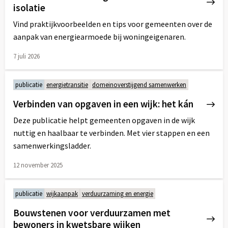
isolatie
Vind praktijkvoorbeelden en tips voor gemeenten over de
aanpak van energiearmoede bij woningeigenaren.
7 juli 2026
Lees
meer
publicatie
energietransitie
domeinoverstijgend samenwerken
over
Verbinden van opgaven in een wijk: het kán
Deze publicatie helpt gemeenten opgaven in de wijk
nuttig en haalbaar te verbinden. Met vier stappen en een
samenwerkingsladder.
12 november 2025
Lees
meer
publicatie
wijkaanpak
verduurzaming en energie
over
Bouwstenen voor verduurzamen met
bewoners in kwetsbare wijken