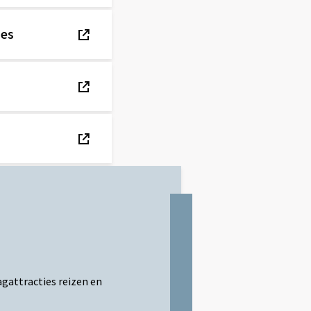
ies
agattracties reizen en