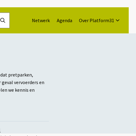
Netwerk
Agenda
Over Platform31
Doorzoek
de
website
odat pretparken,
 geval vervoerders en
elen we kennis en
N