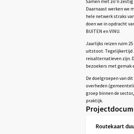
Samen met zo’n zestig p
Daarnaast werken we me
hele netwerk straks van
doen we in opdracht va
BUITEN en VINU.
Jaarlijks reizen ruim 2
uitstoot. Tegelijkertij
reisalternatieven zijn.
bezoekers met gemak en
De doelgroepen van dit 
overheden (gemeentelij
groep binnen de sector
praktijk.
Projectdocum
Routekaart duu
Externe