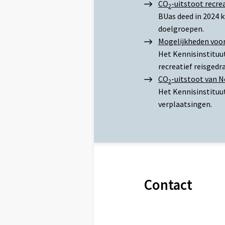
CO
-uitstoot recre
2
BUas deed in 2024 
doelgroepen.
Mogelijkheden voor
Het Kennisinstituu
recreatief reisgedr
CO
-uitstoot van N
2
Het Kennisinstituut
verplaatsingen.
Contact