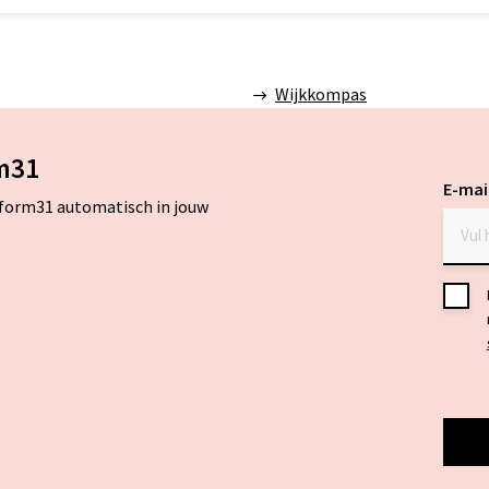
Wijkkompas
m31
E-mai
tform31 automatisch in jouw
Toes
*