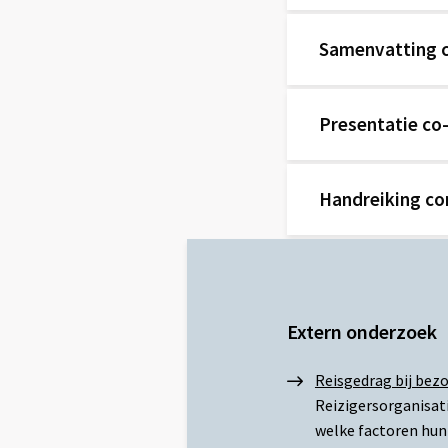
link
naar
Samenvatting c
Externe
link
naar
Presentatie co
Externe
link
naar
Handreiking co
Externe
link
naar
Extern onderzoek
Reisgedrag bij bez
Reizigersorganisati
welke factoren hun