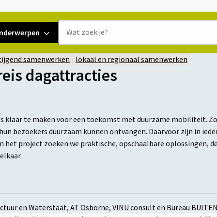
Doorzoek
nderwerpen
de
website
tijgend samenwerken
lokaal en regionaal samenwerken
eis dagattracties
es klaar te maken voor een toekomst met duurzame mobiliteit. Z
hun bezoekers duurzaam kunnen ontvangen. Daarvoor zijn in ieder
n het project zoeken we praktische, opschaalbare oplossingen, d
elkaar.
uctuur en Waterstaat
,
AT Osborne
,
VINU consult
en
Bureau BUITE