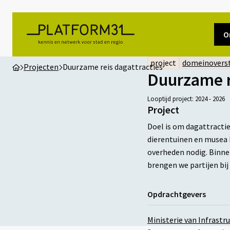
O
project
domeinovers
Projecten
Duurzame reis dagattracties
Duurzame r
Looptijd project: 2024 - 2026
Project
Doel is om dagattracti
dierentuinen en musea 
overheden nodig. Binne
brengen we partijen bij 
Opdrachtgevers
Ministerie van Infrastr