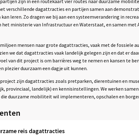
artijen zijn in een routekaart vier routes naar duurzame mobilite
t verschillende dagattracties en partijen samen aan demonstrat
 kan leren. Zo dragen we bij aan een systeemverandering in recrea
n het ministerie van Infrastructuur en Waterstaat, en samen met
5 miljoen mensen naar grote dagattracties, vaak met de fossiele a
d zien we dat dagattracties vaak landelijk gelegen zijn en dat er 
 Doel van dit project is om barrières weg te nemen en kansen te be
 plezier duurzaam een dagje uit kunnen.
project zijn dagattracties zoals pretparken, dierentuinen en muse
k, provinciaal, landelijk) en kennisinstellingen. We werken sam
, die duurzame mobiliteit wil implementeren, opschalen en borgen
enten
rzame reis dagattracties