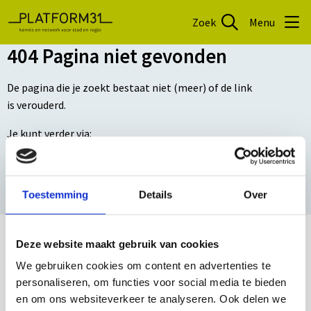
Zoek
Menu
404 Pagina niet gevonden
De pagina die je zoekt bestaat niet (meer) of de link
is verouderd.
Je kunt verder via:
Homepage
Toestemming
Details
Over
Zoekfunctie
Ontvang nieuws van Platform31
Deze website maakt gebruik van cookies
Nieuws, publicaties en bijeenkomsten van Platform31
We gebruiken cookies om content en advertenties te
personaliseren, om functies voor social media te bieden
automatisch in jouw mailbox?
en om ons websiteverkeer te analyseren. Ook delen we
"
*
" geeft vereiste velden aan