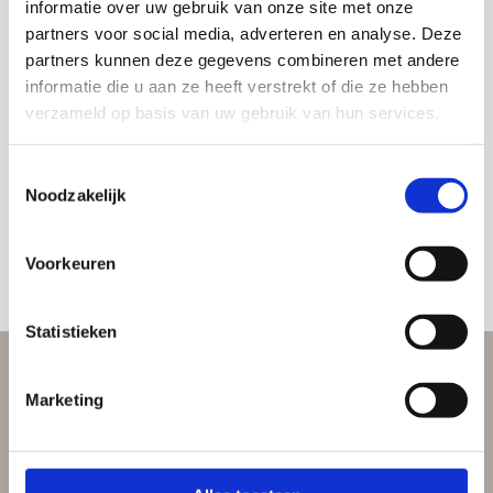
informatie over uw gebruik van onze site met onze
E-mailadres
*
partners voor social media, adverteren en analyse. Deze
partners kunnen deze gegevens combineren met andere
informatie die u aan ze heeft verstrekt of die ze hebben
verzameld op basis van uw gebruik van hun services.
Toestemming
Ik wil de nieuwsbrief ontvangen (2x per
*
maand) en ga akkoord met de
privacy
*
Toestemmingsselectie
statement.
Noodzakelijk
Voorkeuren
Statistieken
Contact
Marketing
Bezoekadres:
Waldorpstraat 80
2521 CD Den Haag