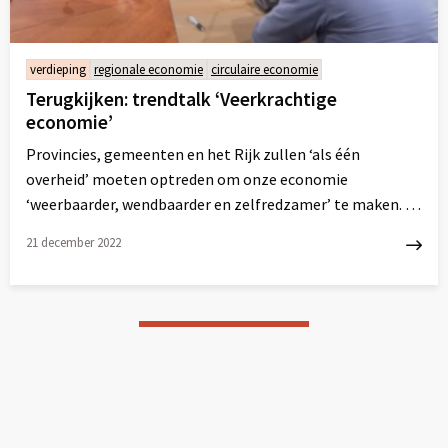
verdieping
regionale economie
circulaire economie
Terugkijken: trendtalk ‘Veerkrachtige
economie’
Provincies, gemeenten en het Rijk zullen ‘als één
overheid’ moeten optreden om onze economie
‘weerbaarder, wendbaarder en zelfredzamer’ te maken. In
deze trendtalk schetsen we de opgaven en uitdagingen
21 december 2022
voor de teams en wethouders EZ.
Lees
meer
over
Ontvang nieuws van Platform31
Nieuws, publicaties en bijeenkomsten van Platform31
automatisch in jouw mailbox?