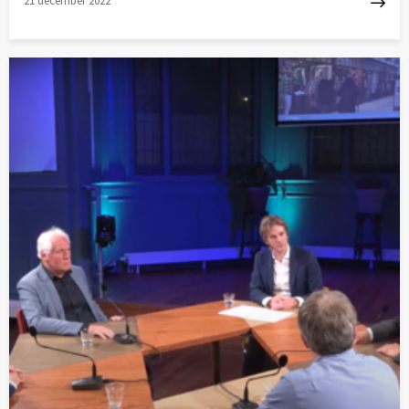
21 december 2022
buiten- als binnenstedelijke gebieden om deze opgave te
verwezenlijken.
Lees
meer
over