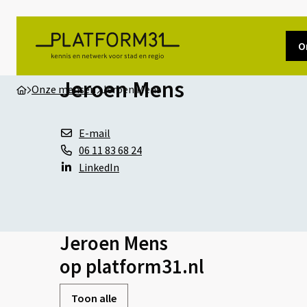
O
Jeroen Mens
Onze mensen
Jeroen Mens
E-mail
06 11 83 68 24
LinkedIn
Jeroen Mens
op platform31.nl
Toon alle