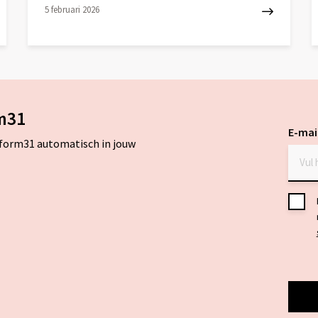
5 februari 2026
Lees
L
meer
m
over
o
m31
E-mai
tform31 automatisch in jouw
Toes
*