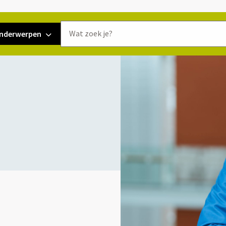
Doorzoek
nderwerpen
de
website