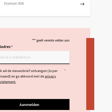
19 januari 2026
ees
eer
ver
"
*
" geeft vereiste velden aan
ladres
*
temming
Ik wil de nieuwsbrief ontvangen (2x per
*
maand) en ga akkoord met de
privacy
statement.