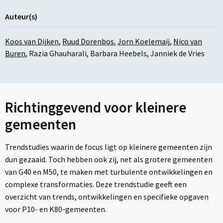
Auteur(s)
Koos van Dijken
,
Ruud Dorenbos
,
Jorn Koelemaij
,
Nico van
Buren
,
Razia Ghauharali
,
Barbara Heebels
,
Janniek de Vries
Richtinggevend voor kleinere
gemeenten
Trendstudies waarin de focus ligt op kleinere gemeenten zijn
dun gezaaid. Toch hebben ook zij, net als grotere gemeenten
van G40 en M50, te maken met turbulente ontwikkelingen en
complexe transformaties. Deze trendstudie geeft een
overzicht van trends, ontwikkelingen en specifieke opgaven
voor P10- en K80-gemeenten.