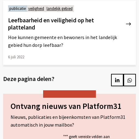
meer
publicatie
veiligheid
landelijk gebied
over
Leefbaarheid en veiligheid op het
platteland
Hoe kunnen gemeente en bewoners in het landelijk
gebied hun dorp leefbaar?
6 juli 2022
Lees
meer
Deze pagina delen?
over
Delen
Del
op
op
LinkedIn
Wh
Ontvang nieuws van Platform31
Nieuws, publicaties en bijeenkomsten van Platform31
automatisch in jouw mailbox?
"
*
" geeft vereiste velden aan