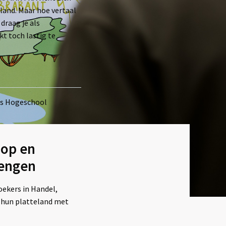
land. Maar hoe vertaal
draag je als
kt toch lastig te
ns Hogeschool
oop en
rengen
ekers in Handel,
 hun platteland met