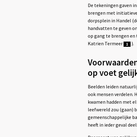
De tekeningen gaven in
brengen met initiatiev
dorpsplein in Handel (d
handvatten te geven om
op gang te brengen en t
Katrien Termeer
).
1
Voorwaarden 
op voet geli
Beelden leiden natuurli
ook mensen verdelen. He
kwamen hadden met elk
leefwereld zou (gaan) b
gemeenschappelijke bas
heeft in ieder geval de