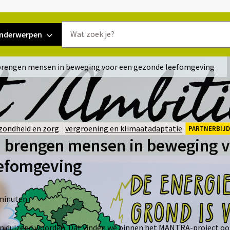
Doorzoek
nderwerpen
de
website
brengen mensen in beweging voor een gezonde leefomgeving
zondheid en zorg
vergroening en klimaatadaptatie
PARTNERBIJ
 brengen mensen in beweging v
efomgeving
minuten
n duizend woorden. Dat vinden we binnen het MANTRA-project oo