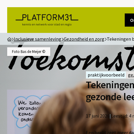
O
Inclusieve samenleving
Gezondheid en zorg
Tekeningen 
Foto Bas de Meijer ©
praktijkvoorbeeld
ge
Tekeningen
gezonde le
17 juni 2026
|
Leestijd:
4
Een beeld zegt meer da