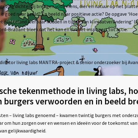
eving dichterbij brengen voor mens, dier en natuur op het platte
ie goed naar beeld? En beeld naar positieve actie? De opgave ‘Hoe 
 platteland leefbaar houden in tijden van klimaatverandering’ lij
rd-Brabant bleek dat het kan en dat het inspireert tot actie.
dinator living labs MANTRA-project & senior onderzoeker bij Ava
sche tekenmethode in living labs, h
 burgers verwoorden en in beeld b
en – living labs genoemd – kwamen twintig burgers met onderzo
ar om hun zorgen over en wensen en ideeën voor de toekomst van
 van gelijkwaardigheid.