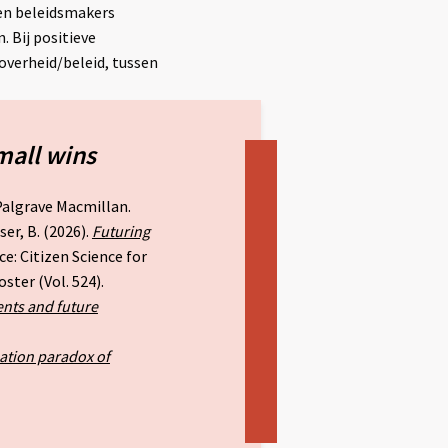
 en beleidsmakers
 Bij positieve
 overheid/beleid, tussen
mall wins
Palgrave Macmillan.
ser, B. (2026).
Futuring
e: Citizen Science for
ster (Vol. 524).
ents and future
ation paradox of