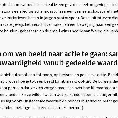
spiratie om samen in co-creatie een gezonde leefomgeving een sta
en zoals een biologische moestuin en een gemeenschapstafel met
eze initiatieven heten in jargon prototypen). Deze initiatieven d
 stapsgewijs het verschil te maken en een beweging naar een g
e houden (gebaseerd op de small wins theorie van Weick, die verd
om van beeld naar actie te gaan: 
jkwaardigheid vanuit gedeelde waar
jk niet automatisch tot hoop, optimisme en positieve actie. Beel
t proces hoe je tot een beeld komt maakt ook uit. De burgers die 
aar gemeen dat ze zich zorgen maakten over hoe klimaatadaptat
eïnvloeden. En ze wilden weten wat ze konden doen als burgeriniti
is lag vooral in gedeelde waarden en minder in gedeelde belang
els andere belangen dan een natuurbeschermer).