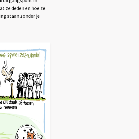
k uitgangspunt in
t ze deden en hoe ze
ing staan zonder je