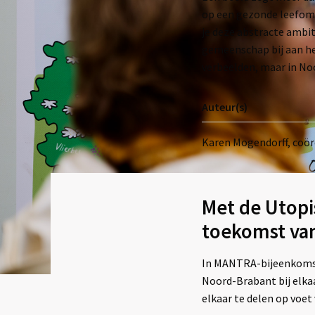
op een gezonde leefomg
je deze abstracte ambit
gemeenschap bij aan het
verbeelden, maar in Noo
Auteur(s)
Karen Mogendorff, coör
Met de Utopi
toekomst van
In MANTRA-bijeenkomst
Noord-Brabant bij elka
elkaar te delen op voet