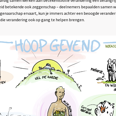
ardig samen werken aan betekenisvolle verandering een belangrij
heid betekende ook zeggenschap – deelnemers bepaalden samen wa
eigenaarschap ervaart, kun je immers achter een beoogde verander
die verandering ook op gang te helpen brengen.