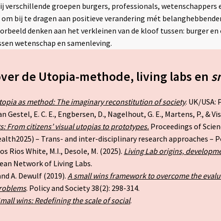
ij verschillende groepen burgers, professionals, wetenschappers
om bij te dragen aan positieve verandering mét belanghebbenden.
oorbeeld denken aan het verkleinen van de kloof tussen: burger en
tussen wetenschap en samenleving.
over de Utopia-methode, living labs en
s
topia as method: The imaginary reconstitution of society
. UK/USA: 
n Gestel, E. C. E., Engbersen, D., Nagelhout, G. E., Martens, P., & Vis
: From citizens’ visual utopias to prototypes.
Proceedings of Scienc
lth2025) – Trans- and inter-disciplinary research approaches – Po
s Rios White, M.I., Desole, M. (2025).
Living Lab origins, developm
pean Network of Living Labs.
 and A. Dewulf (2019).
A small wins framework to overcome the evalu
problems
. Policy and Society 38(2): 298-314.
mall wins: Redefining the scale of social
.