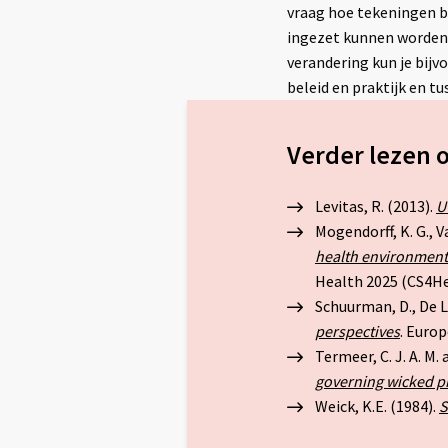
vraag hoe tekeningen b
ingezet kunnen worden 
verandering kun je bijv
beleid en praktijk en 
Verder lezen 
Levitas, R. (2013).
U
Mogendorff, K. G., Va
health environments
Health 2025 (CS4Hea
Schuurman, D., De Lo
perspectives
. Euro
Termeer, C. J. A. M.
governing wicked 
Weick, K.E. (1984).
S