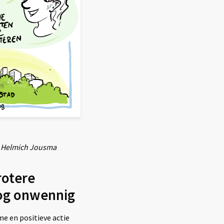
: Helmich Jousma
rotere
nog onwennig
e en positieve actie