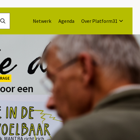
Netwerk
Agenda
Over Platform31
Doorzoek
de
website
DRAGE
oor een
k. MANTRA richt zich