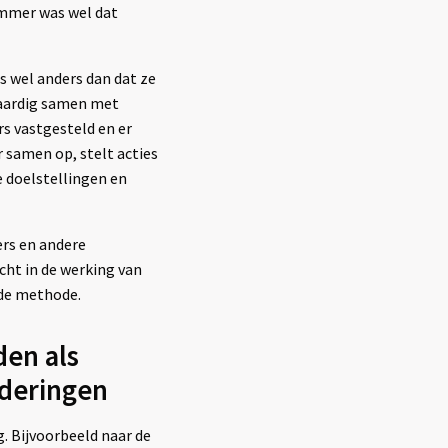
ammer was wel dat
s wel anders dan dat ze
waardig samen met
rs vastgesteld en er
r samen op, stelt acties
e doelstellingen en
rs en andere
ht in de werking van
 de methode.
en als
nderingen
. Bijvoorbeeld naar de