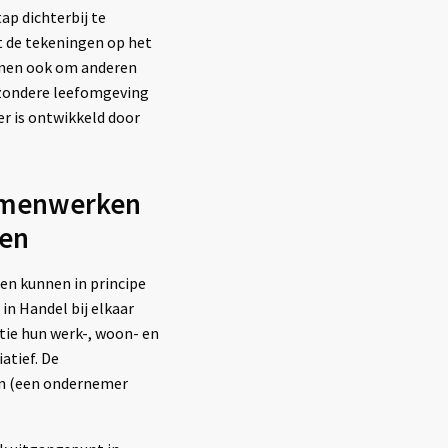
p dichterbij te
 de tekeningen op het
ienen ook om anderen
ezondere leefomgeving
er is ontwikkeld door
samenwerken
den
den kunnen in principe
in Handel bij elkaar
ie hun werk-, woon- en
atief. De
en (een ondernemer