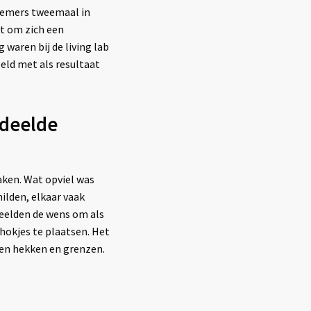
nemers tweemaal in
t om zich een
waren bij de living lab
eld met als resultaat
edeelde
ken. Wat opviel was
hilden, elkaar vaak
eelden de wens om als
hokjes te plaatsen. Het
een hekken en grenzen.