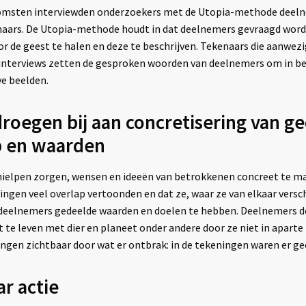
nkomsten interviewden onderzoekers met de Utopia-methode deel
aars. De Utopia-methode houdt in dat deelnemers gevraagd word
de geest te halen en deze te beschrijven. Tekenaars die aanwezig 
 interviews zetten de gesproken woorden van deelnemers om in be
ve beelden.
roegen bij aan concretisering van g
p en waarden
ielpen zorgen, wensen en ideeën van betrokkenen concreet te ma
ningen veel overlap vertoonden en dat ze, waar ze van elkaar versc
deelnemers gedeelde waarden en doelen te hebben. Deelnemers d
te leven met dier en planeet onder andere door ze niet in aparte 
ingen zichtbaar door wat er ontbrak: in de tekeningen waren er g
r actie