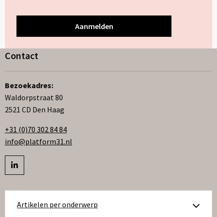
Contact
Bezoekadres:
Waldorpstraat 80
2521 CD Den Haag
+31 (0)70 302 84 84
info@platform31.nl
Bezoek
profiel
op
Artikelen per onderwerp
linkedIn