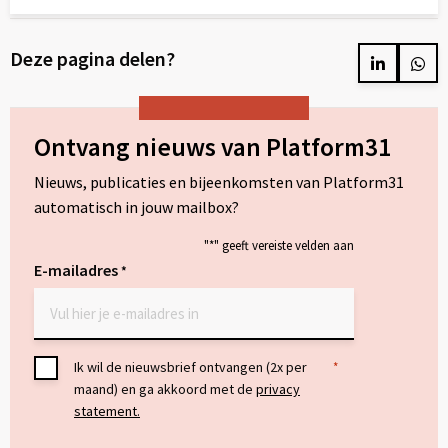
Lees
meer
Deze pagina delen?
over
Delen
Del
op
op
LinkedIn
Wh
Ontvang nieuws van Platform31
Nieuws, publicaties en bijeenkomsten van Platform31
automatisch in jouw mailbox?
"
*
" geeft vereiste velden aan
E-mailadres
*
Toestemming
Ik wil de nieuwsbrief ontvangen (2x per
*
maand) en ga akkoord met de
privacy
*
statement.