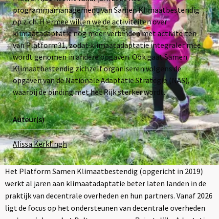
programmamanagement van Samen Klimaatbestendig
op zich. Hiermee willen we de activiteiten over
klimaatadaptatie nog meer verbinden met activiteiten
van Platform31, zodat klimaatadaptatie integraler mee
wordt genomen in andere opgaven. Ook gaat Samen
Klimaatbestendig zichzelf organiseren volgens de
opgaven van de Nationale Adaptatie Strategie (NAS),
waarbij de binding met het Rijk sterker wordt.
Auteur(s)
Alissa Kerklingh
Het Platform Samen Klimaatbestendig (opgericht in 2019)
werkt al jaren aan klimaatadaptatie beter laten landen in de
praktijk van decentrale overheden en hun partners. Vanaf 2026
ligt de focus op het ondersteunen van decentrale overheden