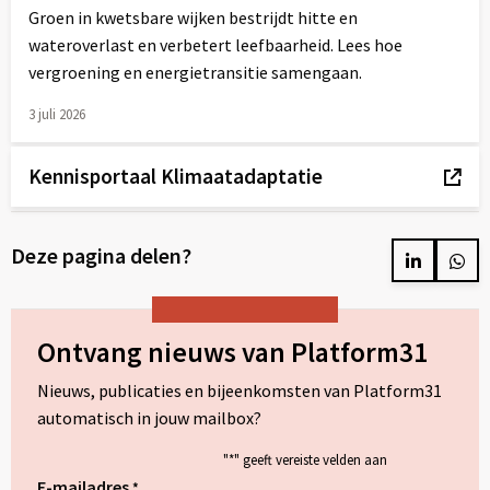
Groen in kwetsbare wijken bestrijdt hitte en
wateroverlast en verbetert leefbaarheid. Lees hoe
vergroening en energietransitie samengaan.
3 juli 2026
Lees
meer
Kennisportaal Klimaatadaptatie
over
Externe
link
Deze pagina delen?
naar
Delen
Del
op
op
LinkedIn
Wh
Ontvang nieuws van Platform31
Nieuws, publicaties en bijeenkomsten van Platform31
automatisch in jouw mailbox?
"
*
" geeft vereiste velden aan
E-mailadres
*