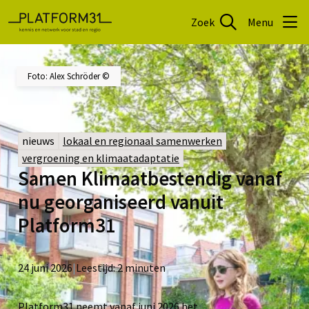
Zoek
Menu
Foto: Alex Schröder ©
nieuws
lokaal en regionaal samenwerken
vergroening en klimaatadaptatie
Samen Klimaatbestendig vanaf
nu georganiseerd vanuit
Platform31
24 juni 2026
|
Leestijd:
2
minuten
Platform31 neemt vanaf juni 2026 het