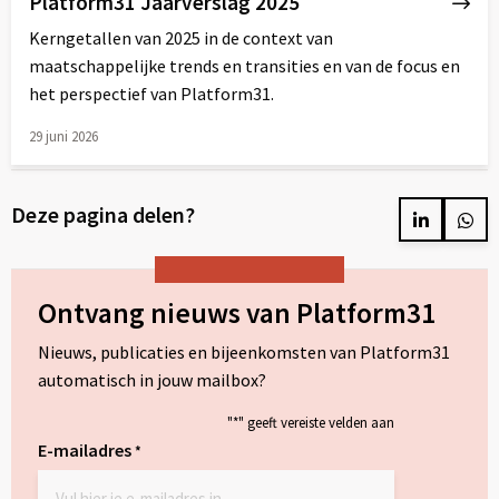
Platform31 Jaarverslag 2025
Kerngetallen van 2025 in de context van
maatschappelijke trends en transities en van de focus en
het perspectief van Platform31.
29 juni 2026
Lees
meer
Deze pagina delen?
over
Delen
Del
op
op
LinkedIn
Wh
Ontvang nieuws van Platform31
Nieuws, publicaties en bijeenkomsten van Platform31
automatisch in jouw mailbox?
"
*
" geeft vereiste velden aan
E-mailadres
*