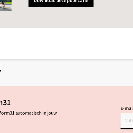
Download deze publicatie
?
m31
E-mai
tform31 automatisch in jouw