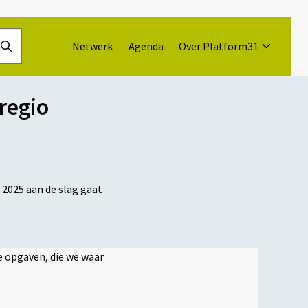
Netwerk
Agenda
Over Platform31
Doorzoek
de
website
regio
 2025 aan de slag gaat
e opgaven, die we waar