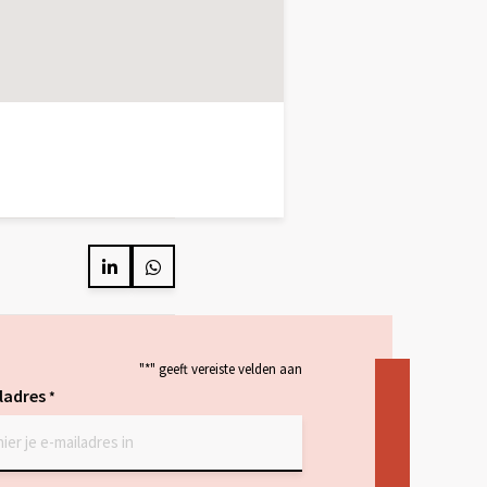
Delen
Delen
op
op
LinkedIn
Whatsapp
"
*
" geeft vereiste velden aan
ladres
*