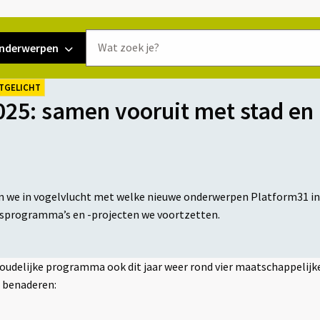
Doorzoek
nderwerpen
de
website
TGELICHT
o
025: samen vooruit met stad en 
en we in vogelvlucht met welke nieuwe onderwerpen Platform31 in
isprogramma’s en -projecten we voortzetten.
oudelijke programma ook dit jaar weer rond vier maatschappelijk
 benaderen: