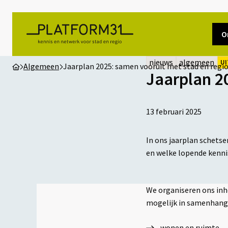
O
nieuws
algemeen
UI
Algemeen
Jaarplan 2025: samen vooruit met stad en regi
Jaarplan 2
13 februari 2025
In ons jaarplan schets
en welke lopende kenn
We organiseren ons inh
mogelijk in samenhang
wonen en ruimte