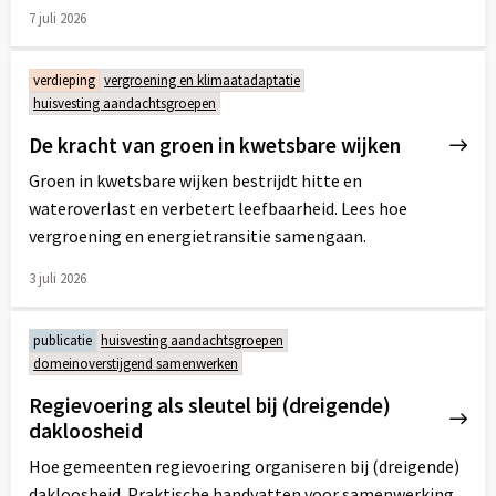
7 juli 2026
Lees
meer
verdieping
vergroening en klimaatadaptatie
over
huisvesting aandachtsgroepen
De kracht van groen in kwetsbare wijken
Groen in kwetsbare wijken bestrijdt hitte en
wateroverlast en verbetert leefbaarheid. Lees hoe
vergroening en energietransitie samengaan.
3 juli 2026
Lees
meer
publicatie
huisvesting aandachtsgroepen
over
domeinoverstijgend samenwerken
Regievoering als sleutel bij (dreigende)
dakloosheid
Hoe gemeenten regievoering organiseren bij (dreigende)
dakloosheid. Praktische handvatten voor samenwerking