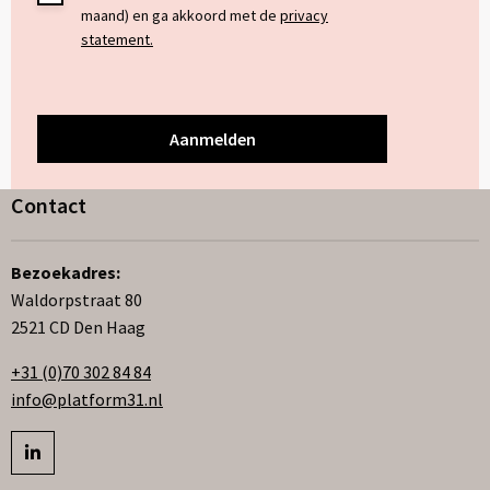
maand) en ga akkoord met de
privacy
*
statement.
Contact
Bezoekadres:
Waldorpstraat 80
2521 CD Den Haag
+31 (0)70 302 84 84
info@platform31.nl
Bezoek