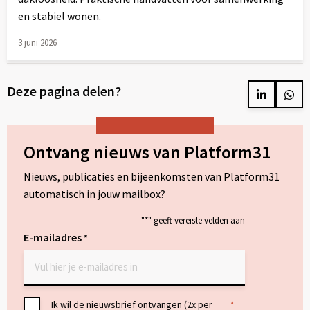
en stabiel wonen.
3 juni 2026
Lees
meer
Deze pagina delen?
over
Delen
Del
op
op
LinkedIn
Wh
Ontvang nieuws van Platform31
Nieuws, publicaties en bijeenkomsten van Platform31
automatisch in jouw mailbox?
"
*
" geeft vereiste velden aan
E-mailadres
*
Toestemming
Ik wil de nieuwsbrief ontvangen (2x per
*