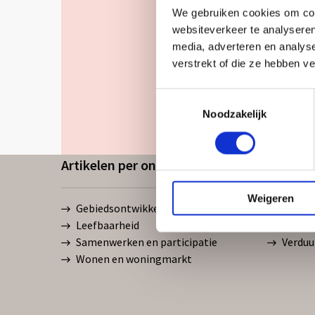
We gebruiken cookies om cont
websiteverkeer te analyseren
media, adverteren en analys
verstrekt of die ze hebben v
Toestemmingsselectie
Noodzakelijk
Artikelen per onderwerp
Weigeren
Gebiedsontwikkeling
Inclus
Leefbaarheid
Region
Samenwerken en participatie
Verduu
Wonen en woningmarkt