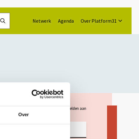
Netwerk
Agenda
Over Platform31
Doorzoek
de
website
"
*
" geeft vereiste velden aan
Over
ladres
*