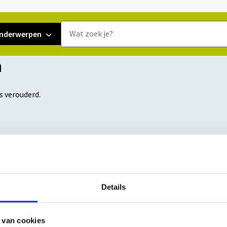
Doorzoek
nderwerpen
de
website
n
is verouderd.
m31
Details
E-mai
tform31 automatisch in jouw
 van cookies