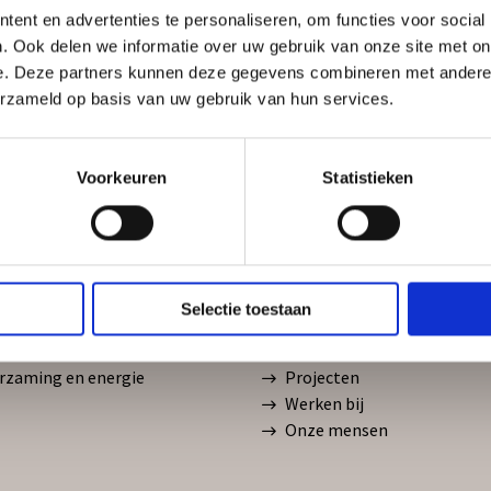
ent en advertenties te personaliseren, om functies voor social
Toes
. Ook delen we informatie over uw gebruik van onze site met on
*
e. Deze partners kunnen deze gegevens combineren met andere i
erzameld op basis van uw gebruik van hun services.
Voorkeuren
Statistieken
Over Platform31
Selectie toestaan
ieve samenleving
Over Platform31
ale economie
Wat we doen
rzaming en energie
Projecten
Werken bij
Onze mensen