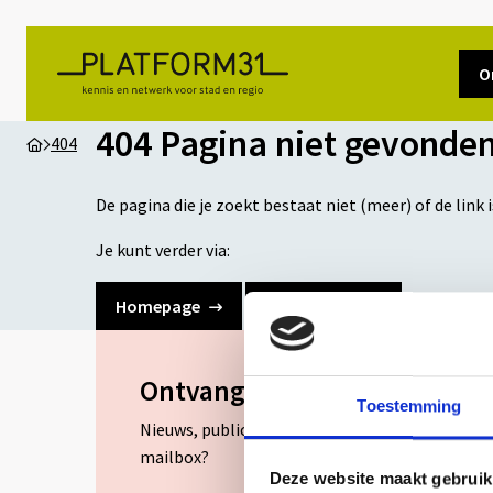
O
404 Pagina niet gevonde
404
De pagina die je zoekt bestaat niet (meer) of de link 
Je kunt verder via:
Homepage
Zoekfunctie
Ontvang nieuws van Platfor
Toestemming
Nieuws, publicaties en bijeenkomsten van Pla
mailbox?
Deze website maakt gebruik