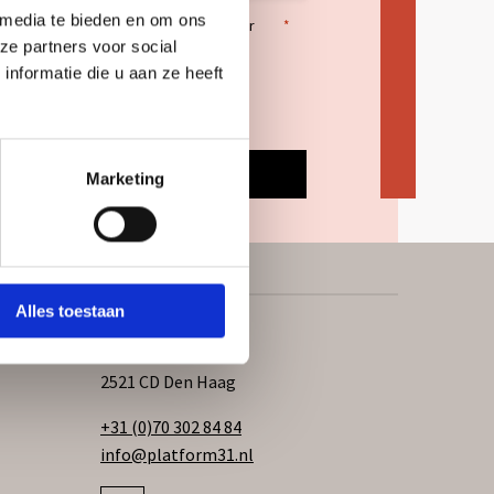
 media te bieden en om ons
temming
Ik wil de nieuwsbrief ontvangen (2x per
*
ze partners voor social
maand) en ga akkoord met de
privacy
nformatie die u aan ze heeft
statement.
Marketing
Contact
Alles toestaan
Bezoekadres:
Waldorpstraat 80
2521 CD Den Haag
+31 (0)70 302 84 84
info@platform31.nl